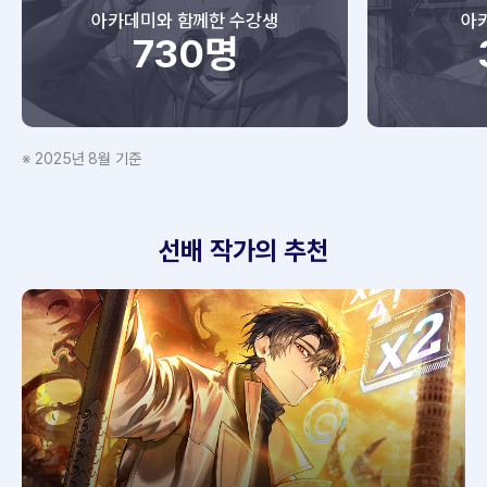
아카데미와 함께한 수강생
아
730명
※ 2025년 8월 기준
선배 작가의 추천