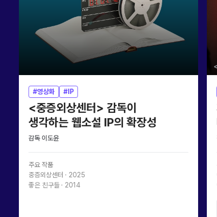
#영상화
#IP
<중증외상센터> 감독이
생각하는 웹소설 IP의 확장성
감독 이도윤
주요 작품
중증외상센터 · 2025
좋은 친구들 · 2014